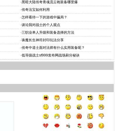
·
黑暗大陆传奇青魂流云袍装备哪里爆
·
传奇法宝如何利用
·
怎样看待一下的游戏中骗局？
·
谈论我对战士的个人观点
·
三职业单人升级和装备选择的方法
·
诛魔长生神符封印玩法分享
·
传奇中道士面对法师有什么实用装备呢？
·
低等级战士sf999发布网战场刷分秘诀