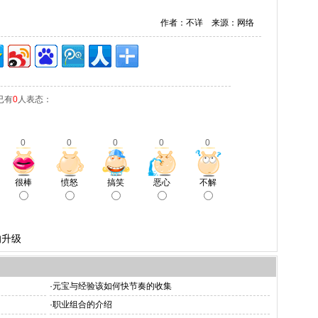
作者：不详 来源：网络
已有
0
人表态：
0
0
0
0
0
很棒
愤怒
搞笑
恶心
不解
的升级
·
元宝与经验该如何快节奏的收集
·
职业组合的介绍