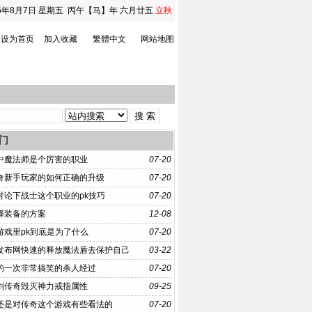
6年8月7日
星期五
丙午【马】年 六月廿五
立秋
设为首页
加入收藏
繁體中文
网站地图
门
中魔法师是个厉害的职业
07-20
奇新手玩家的如何正确的升级
07-20
讨论下战士这个职业的pk技巧
07-20
择装备的方案
12-08
游戏里pk到底是为了什么
07-20
99发布网快速的释放魔法盾去保护自己
03-22
的一次非常搞笑的杀人经过
07-20
剑传奇毁灭神力戒指属性
09-25
还是对传奇这个游戏有些看法的
07-20