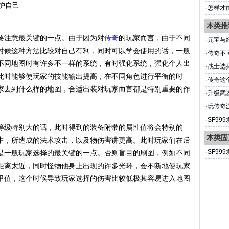
·
怎样才
本类推
要注意最关键的一点。由于因为对
传奇
的玩家而言，由于不同
·
元宝与
时候这种方法比较对自己有利，同时可以学会使用的话，一般
·
传奇不
不同地图时有许多不一样的系统，有时强化系统，强化个人出
·
战士选
此时能够使玩家的技能输出提高，在不同角色进行平衡的时
·
传奇这
家去到什么样的地图，合适出装对玩家而言都是特别重要的作
·
升级武
·
玩传奇
·
SF9
等级特别大的话，此时得到的装备附带的属性值将会特别的
本类固
中，所造成的法术攻击，以及物伤害讲更高。此时玩家们在后
·
SF9
是一般玩家选择的最关键的一点。否则盲目的刷图，例如不同
距离太近，同时怪物他身上出现的许多光环，会不断地使玩家
甲值，这个时候导致玩家选择的伤害比较低极其容易进入地图