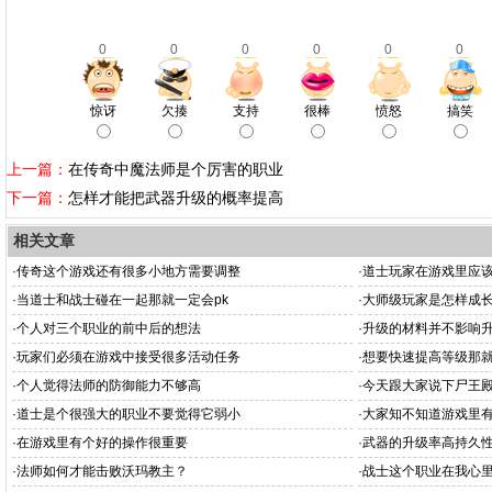
0
0
0
0
0
0
惊讶
欠揍
支持
很棒
愤怒
搞笑
上一篇：
在传奇中魔法师是个厉害的职业
下一篇：
怎样才能把武器升级的概率提高
相关文章
·
传奇这个游戏还有很多小地方需要调整
·
道士玩家在游戏里应
·
当道士和战士碰在一起那就一定会pk
·
大师级玩家是怎样成
·
个人对三个职业的前中后的想法
·
升级的材料并不影响
·
玩家们必须在游戏中接受很多活动任务
·
想要快速提高等级那
·
个人觉得法师的防御能力不够高
·
今天跟大家说下尸王
·
道士是个很强大的职业不要觉得它弱小
·
大家知不知道游戏里
·
在游戏里有个好的操作很重要
·
武器的升级率高持久
·
法师如何才能击败沃玛教主？
·
战士这个职业在我心