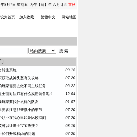
6年8月7日
星期五
丙午【马】年 六月廿五
立秋
设为首页
加入收藏
繁體中文
网站地图
门
奇转生系统
09-18
家获取战神头盔有关攻略
07-20
的玩家需要去做不同主线任务
03-22
道士面对法师有什么实用装备呢？
12-04
怪玩家要找什么样的队友
01-07
里要多注意那些微小的细节
07-20
个职业在我心里印象比较深刻
07-20
装可以让道士宝宝叛变？
08-19
士如何升级和pk的问题
07-20