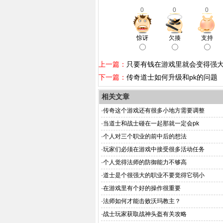
0
0
0
惊讶
欠揍
支持
上一篇：
只要有钱在游戏里就会变得强
下一篇：
传奇道士如何升级和pk的问题
相关文章
·
传奇这个游戏还有很多小地方需要调整
·
当道士和战士碰在一起那就一定会pk
·
个人对三个职业的前中后的想法
·
玩家们必须在游戏中接受很多活动任务
·
个人觉得法师的防御能力不够高
·
道士是个很强大的职业不要觉得它弱小
·
在游戏里有个好的操作很重要
·
法师如何才能击败沃玛教主？
·
战士玩家获取战神头盔有关攻略