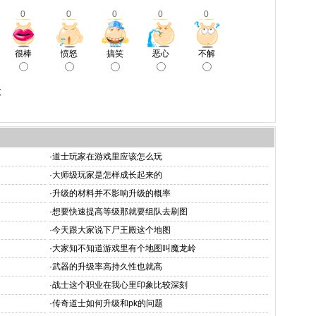
0
0
0
0
0
很棒
愤怒
搞笑
恶心
不解
大
·
道士玩家在游戏里应该怎么玩
·
大师级玩家是怎样成长起来的
·
升级的材料并不影响升级的概率
·
想要快速提高等级那就要组队去刷图
·
今天跟大家说下尸王殿这个地图
·
大家知不知道游戏里有个地图叫魔龙岭
·
武器的升级率高持久性也就高
·
战士这个职业在我心里印象比较深刻
·
传奇道士如何升级和pk的问题