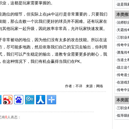
职业，这都是玩家需要掌握的。
·
这是我
注跑位的细节，但实际上在pk中运行是非常重要的，只要我们
本类推
技能，那么击败一个比我们更好的球员并不困难。还有玩家在
·
法师职
与其他玩家一起升级，因此效率非常高，允许玩家快速发展。
·
天霜传
·
三职业
非常被动的地位，因为他们没有太多的攻击技能。所以在这
·
传奇中
方，尽可能多地跑，然后依靠我们自己的宝贝去输出，你利用
·
酒鬼传
式，我们可以产生稳定的输出，道教专业需要更多的耐心，我
·
当道士
，在这种情况下，我们有机会赢得当我们在PK。
·
战士这
·
传奇道
·
在游戏
作者：不详 来源：网络
·
传奇中
本类固
·
三职业
·
低等级
已有
0
人表态：