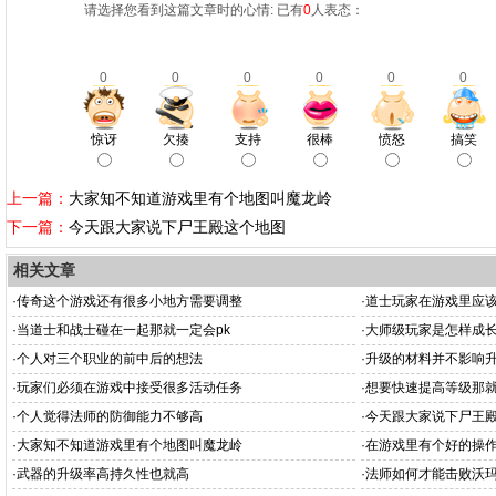
请选择您看到这篇文章时的心情: 已有
0
人表态：
0
0
0
0
0
0
惊讶
欠揍
支持
很棒
愤怒
搞笑
上一篇：
大家知不知道游戏里有个地图叫魔龙岭
下一篇：
今天跟大家说下尸王殿这个地图
相关文章
·
传奇这个游戏还有很多小地方需要调整
·
道士玩家在游戏里应
·
当道士和战士碰在一起那就一定会pk
·
大师级玩家是怎样成
·
个人对三个职业的前中后的想法
·
升级的材料并不影响
·
玩家们必须在游戏中接受很多活动任务
·
想要快速提高等级那
·
个人觉得法师的防御能力不够高
·
今天跟大家说下尸王
·
大家知不知道游戏里有个地图叫魔龙岭
·
在游戏里有个好的操
·
武器的升级率高持久性也就高
·
法师如何才能击败沃