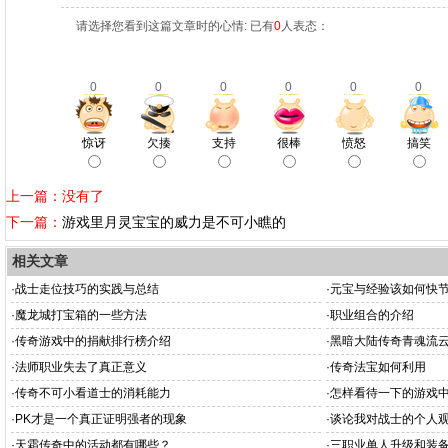
请选择您看到这篇文章时的心情: 已有
0
人表态：
0
0
0
0
0
0
惊讶
欠揍
支持
很棒
愤怒
搞笑
上一篇：没有了
下一篇：
游戏里月灵宝宝的威力是不可小瞧的
相关文章
·
战士走位技巧的实践与总结
·
元宝与经验该如何快
·
魔龙城打宝箱的一些方法
·
职业组合的介绍
·
传奇游戏中的捐献排行榜介绍
·
黑暗大陆传奇青魂流
·
法师职业失去了真正意义
·
传奇法宝如何利用
·
传奇不可小看道士的消耗能力
·
怎样看待一下的游戏
·
PK才是一个真正证明强者的现象
·
谈论我对战士的个人
·
天霜传奇中的活动都有哪些？
·
三职业单人升级和装