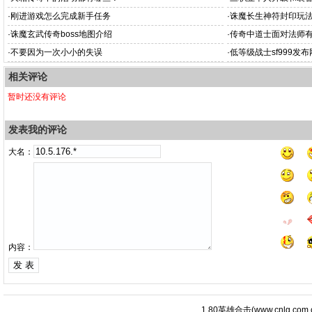
·
刚进游戏怎么完成新手任务
·
诛魔长生神符封印玩
·
诛魔玄武传奇boss地图介绍
·
传奇中道士面对法师
·
不要因为一次小小的失误
·
低等级战士sf999发
相关评论
暂时还没有评论
发表我的评论
大名：
内容：
1.80英雄合击
(
www.cnlg.com.